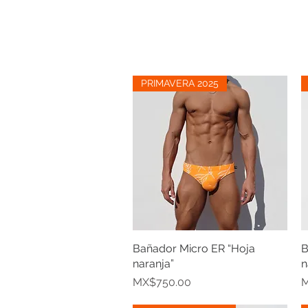
PRIMAVERA 2025
Bañador Micro ER “Hoja
Quick View
B
naranja”
n
Price
P
MX$750.00
M