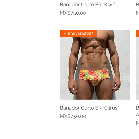
Bañador Corto ER “Kiwi”
Quick View
B
Price
P
MX$750.00
M
Primavera2023
Bañador Corto ER “Citrus”
Quick View
B
A
Price
MX$750.00
P
M