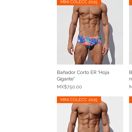
MINI COLECC 2025
Bañador Corto ER “Hoja
Quick View
B
Gigante”
n
Price
P
MX$750.00
M
MINI COLECC 2025