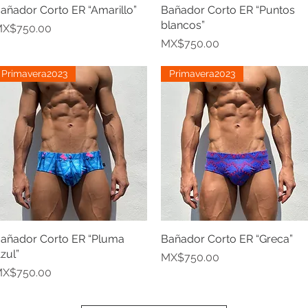
añador Corto ER “Amarillo”
Quick View
Bañador Corto ER “Puntos
Quick View
blancos”
rice
X$750.00
Price
MX$750.00
Primavera2023
Primavera2023
añador Corto ER “Pluma
Quick View
Bañador Corto ER “Greca”
Quick View
zul”
Price
MX$750.00
rice
X$750.00