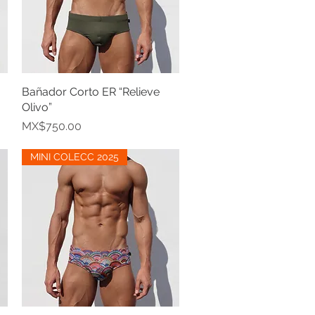
Bañador Corto ER “Relieve
Quick View
Olivo”
Price
MX$750.00
MINI COLECC 2025