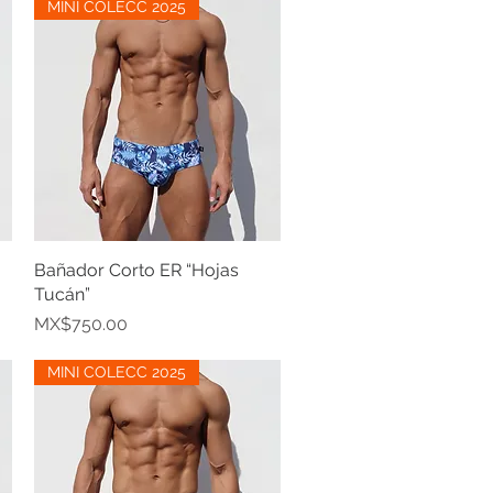
MINI COLECC 2025
Bañador Corto ER “Hojas
Quick View
Tucán”
Price
MX$750.00
MINI COLECC 2025