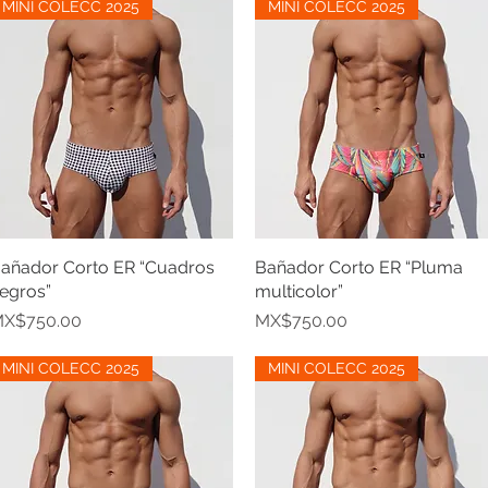
MINI COLECC 2025
MINI COLECC 2025
añador Corto ER “Cuadros
Quick View
Bañador Corto ER “Pluma
Quick View
egros”
multicolor”
rice
Price
X$750.00
MX$750.00
MINI COLECC 2025
MINI COLECC 2025