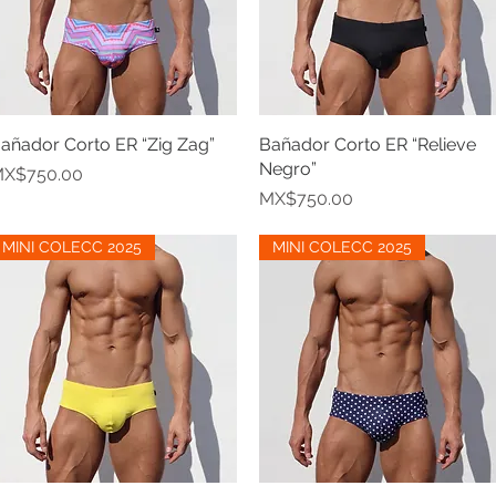
añador Corto ER “Zig Zag”
Quick View
Bañador Corto ER “Relieve
Quick View
Negro”
rice
X$750.00
Price
MX$750.00
MINI COLECC 2025
MINI COLECC 2025