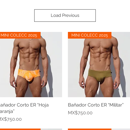
Load Previous
MINI COLECC 2025
MINI COLECC 2025
añador Corto ER “Hoja
Quick View
Bañador Corto ER “Militar”
Quick View
aranja”
Price
MX$750.00
rice
X$750.00