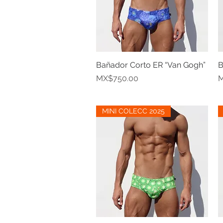
Bañador Corto ER “Van Gogh”
Quick View
B
Price
P
MX$750.00
M
MINI COLECC 2025