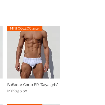
MINI COLECC 2025
Bañador Corto ER “Raya gris”
Quick View
Price
MX$750.00