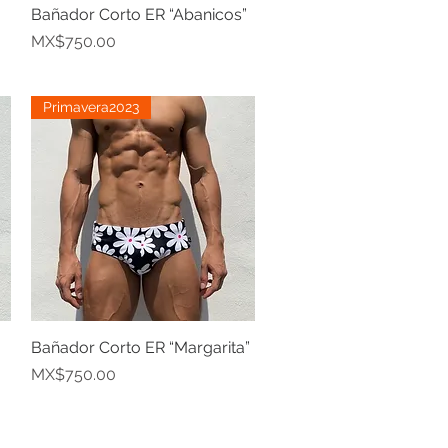
Bañador Corto ER “Abanicos”
Quick View
Price
MX$750.00
Primavera2023
Bañador Corto ER “Margarita”
Quick View
Price
MX$750.00