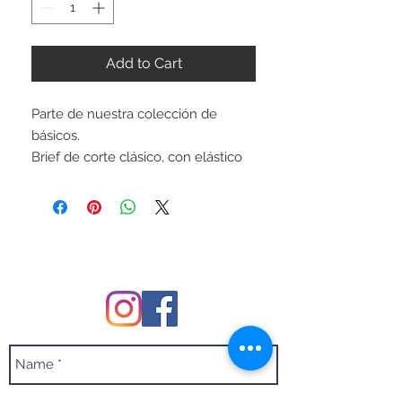
Add to Cart
Parte de nuestra colección de
básicos.
Brief de corte clásico, con elástico
en la cintura de alta calidad.
Forrado completamente. Cuerpo:
Nylon/Lycra. Forro: 100% Poliéster.
Precio en pesos mexicanos.
FOLLOW US
Equivalencia de medidas:
Talla chica: cintura 26-28
Talla mediana: cintura 30-32
Talla grande: cintura 34