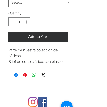
Quantity
*
Add to Cart
Parte de nuestra colección de
básicos.
Brief de corte clásico, con elástico
en la cintura de alta calidad.
Forrado completamente. Cuerpo:
Nylon/Lycra. Forro: 100% Poliéster.
Precio en pesos mexicanos.
FOLLOW US
Equivalencia de medidas: