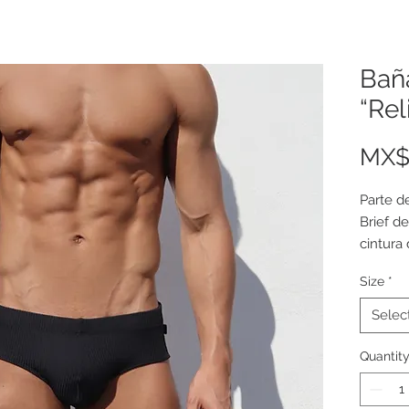
Bañ
“Rel
MX$
Parte d
Brief de
cintura 
Forrado
Size
*
Nylon/L
Selec
Precio 
Quantit
Equival
Talla ch