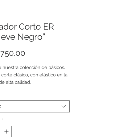
ador Corto ER
ieve Negro”
Price
750.00
e nuestra colección de básicos.
 corte clásico, con elástico en la
de alta calidad.
 completamente. Cuerpo:
ycra. Forro: 100% Poliéster.
t
en pesos mexicanos.
y
*
encia de medidas:
ica: cintura 26-28