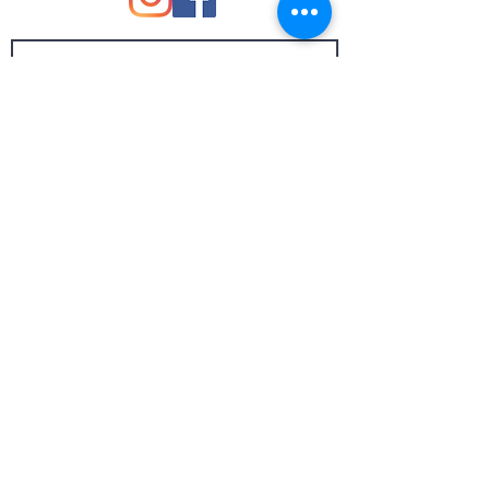
Talla chica: cintura 26-28
Talla mediana: cintura 30-32
Talla grande: cintura 34
Send