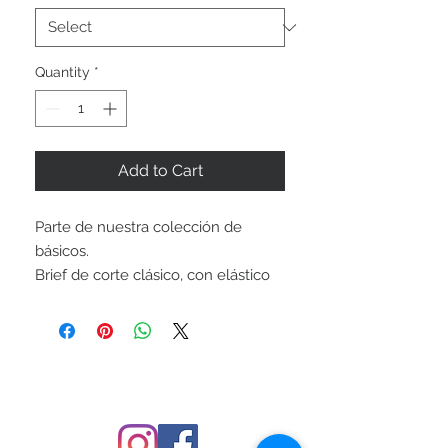
Quantity
*
Add to Cart
Parte de nuestra colección de
básicos.
Brief de corte clásico, con elástico
en la cintura de alta calidad.
Forrado completamente. Cuerpo:
Nylon/Lycra. Forro: 100% Poliéster.
Precio en pesos mexicanos.
FOLLOW US
Equivalencia de medidas: